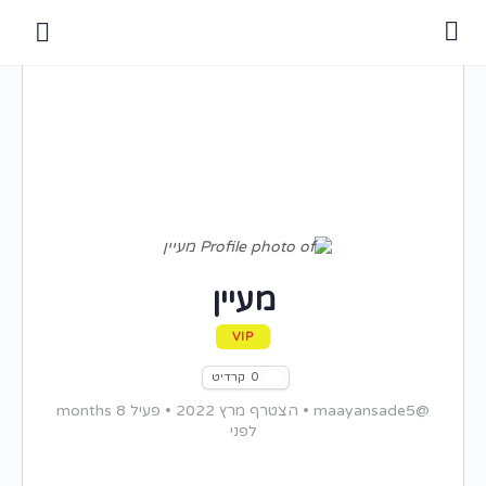
מעיין
VIP
0
קרדיט
@maayansade5
•
הצטרף מרץ 2022
•
פעיל 8 months
לפני