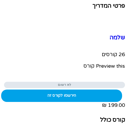
טי המדריך
מה
ם
Preview t קורס
לא רשום
הירשמו לקורס זה
רס כולל