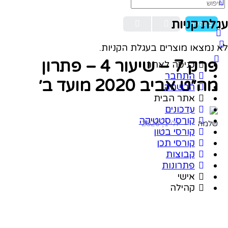
שיעור 1
OF 0
עגלת קניות
בתהליך
לא נמצאו מוצרים בעגלת הקניות.
פרק 7 – שיעור 4 – פתרון
כניסה לאתר
התחבר
מה״ט אביב 2020 מועד ב׳
הרשמה
אתר הבית
עדכונים
קורסי סטטיקה
שלמה
יולי 1, 2026
קורסי בטון
קורסי תכן
קבוצות
פתרונות
אישי
קהילה