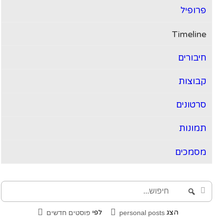
ופיל
Timeli
בורים
וצות
טונים
ונות
מכים
וש...
Search
הצג
לפי
personal posts
פוסטים חדשים