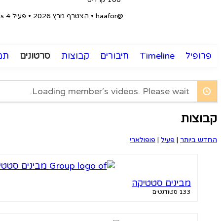
@haafor
•
הצטרף מרץ 2026
•
פעיל 4 months לפני
פרופיל
Timeline
חיבורים
קבוצות
סרטונים
תמ
Loading member’s videos. Please wait.
קבוצות
החדש ביותר
|
פעיל
|
פופולארי
מבינים סטטיקה
133 סטודנטים