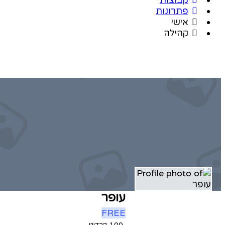
פתרונות
אישי
קהילה
עופר
FREE
100
קרדיט